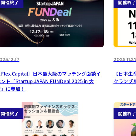
025.12.17
2025.11.2
Flex Capital］日本最大級のマッチング面談イ
【日本生命
ント「Startup JAPAN FUNDeal 2025 in 大
クランブ
阪」に参加！