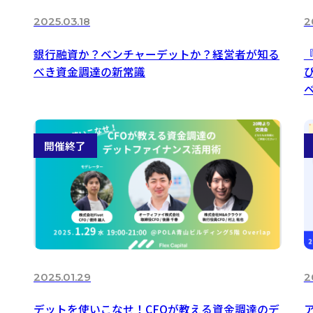
2025.03.18
2
銀行融資か？ベンチャーデットか？経営者が知る
べき資金調達の新常識
び
2025.01.29
2
デットを使いこなせ！CFOが教える資金調達のデ