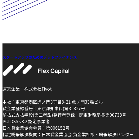
スタートアップのためのデットファイナンス
運営企業：株式会社Fivot
本社：東京都港区虎ノ門3丁目8-21 虎ノ門33森ビル
貸金業登録番号：東京都知事(2)第31827号
前払式支払手段(第三者型)発行者登録：関東財務局長第00738号
PCI DSS v3.2 認定事業者
日本貸金業協会会員：第006152号
指定紛争解決機関：日本貸金業協会 貸金業相談・紛争解決センター