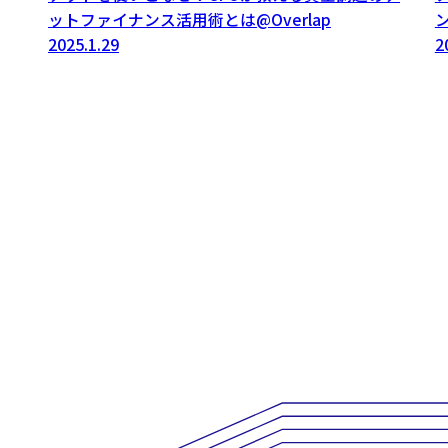
ットファイナンス活用術とは@Overlap
2025.1.29
2
投
稿
ナ
ビ
ゲ
ー
シ
ョ
ン