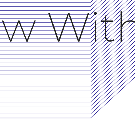
w Wit